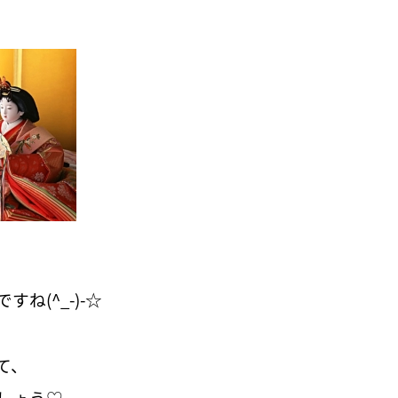
ね(^_-)-☆
て、
しょう♡