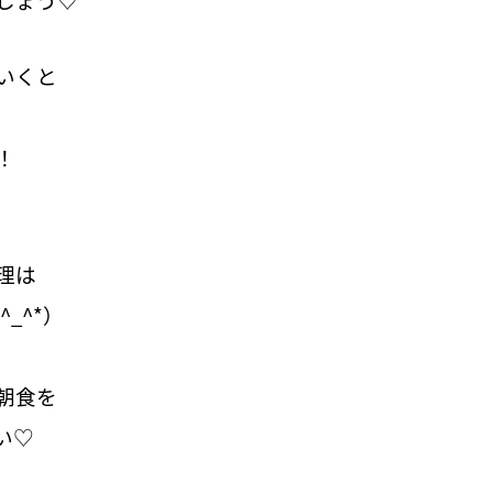
いくと
。
！
理は
_^*）
朝食を
い♡